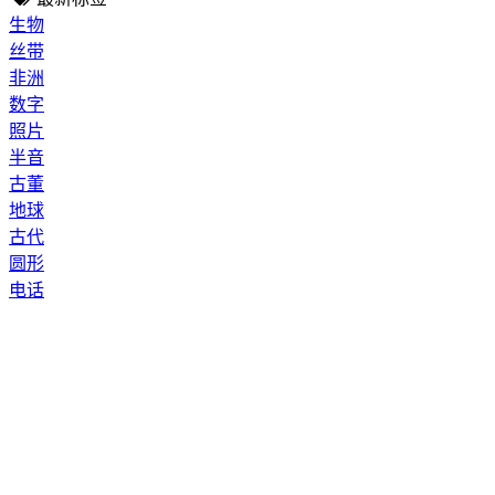
生物
丝带
非洲
数字
照片
半音
古董
地球
古代
圆形
电话