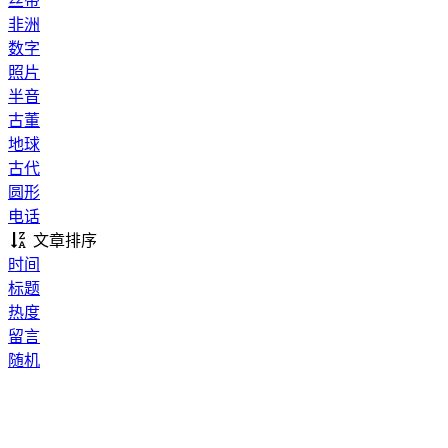
丝带
非洲
数字
照片
半音
古董
地球
古代
圆形
电话
文章排序
时间
标题
热度
留言
随机