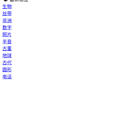
生物
丝带
非洲
数字
照片
半音
古董
地球
古代
圆形
电话