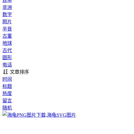
丝带
非洲
数字
照片
半音
古董
地球
古代
圆形
电话
文章排序
时间
标题
热度
留言
随机