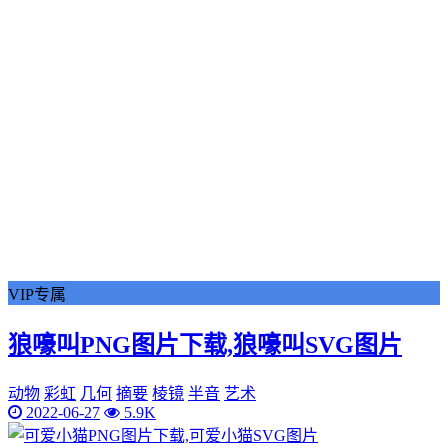
VIP专属
狼嚎叫PNG图片下载,狼嚎叫SVG图片
动物
彩虹
几何
摘要
棱镜
半音
艺术
2022-06-27
5.9K