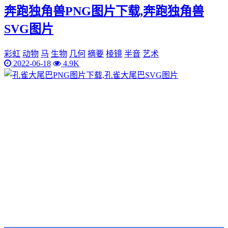
奔跑独角兽PNG图片下载,奔跑独角兽
SVG图片
彩虹
动物
马
生物
几何
摘要
棱镜
半音
艺术
2022-06-18
4.9K