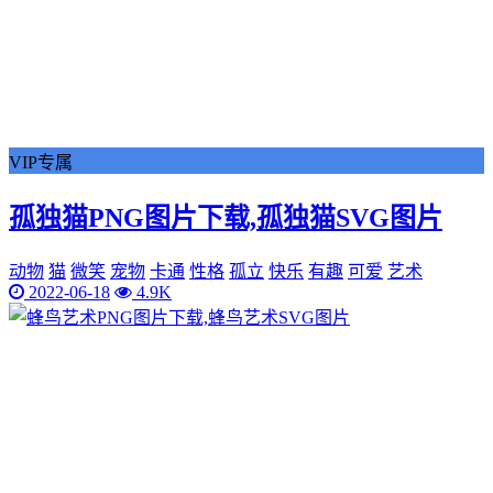
VIP专属
孤独猫PNG图片下载,孤独猫SVG图片
动物
猫
微笑
宠物
卡通
性格
孤立
快乐
有趣
可爱
艺术
2022-06-18
4.9K