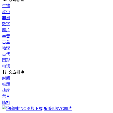
生物
丝带
非洲
数字
照片
半音
古董
地球
古代
圆形
电话
文章排序
时间
标题
热度
留言
随机