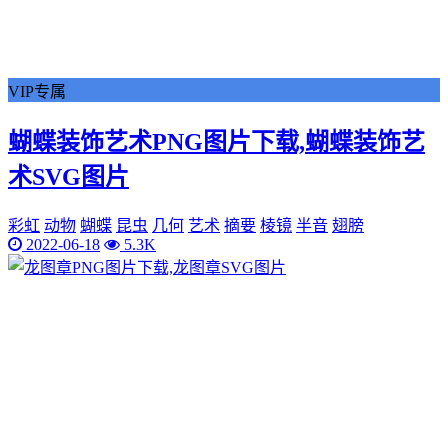
VIP专属
蝴蝶装饰艺术PNG图片下载,蝴蝶装饰艺
术SVG图片
彩虹
动物
蝴蝶
昆虫
几何
艺术
摘要
棱镜
半音
翅膀
2022-06-18
5.3K