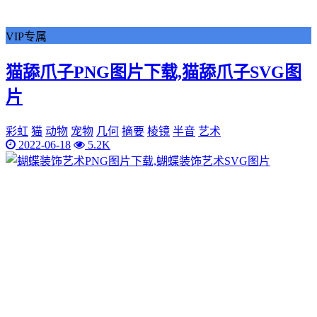
VIP专属
猫舔爪子PNG图片下载,猫舔爪子SVG图
片
彩虹
猫
动物
宠物
几何
摘要
棱镜
半音
艺术
2022-06-18
5.2K