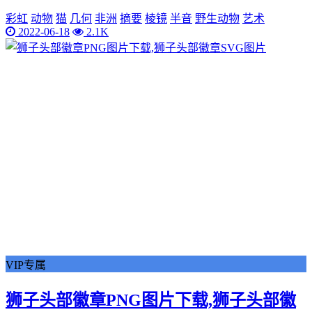
彩虹
动物
猫
几何
非洲
摘要
棱镜
半音
野生动物
艺术
2022-06-18
2.1K
VIP专属
狮子头部徽章PNG图片下载,狮子头部徽