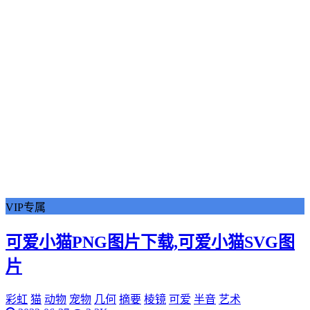
VIP专属
可爱小猫PNG图片下载,可爱小猫SVG图
片
彩虹
猫
动物
宠物
几何
摘要
棱镜
可爱
半音
艺术