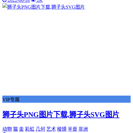
2022-06-18
2K
VIP专属
狮子头PNG图片下载,狮子头SVG图片
动物
猫
金
彩虹
几何
艺术
棱镜
半音
非洲