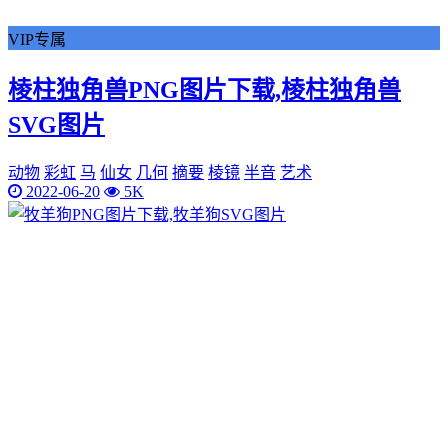
VIP专属
棱柱独角兽PNG图片下载,棱柱独角兽
SVG图片
动物
彩虹
马
仙女
几何
摘要
棱镜
半音
艺术
2022-06-20
5K