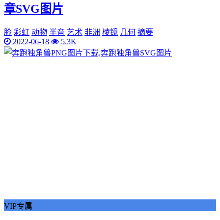
章SVG图片
脸
彩虹
动物
半音
艺术
非洲
棱镜
几何
摘要
2022-06-18
5.3K
VIP专属