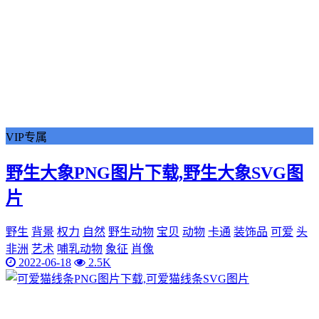
VIP专属
野生大象PNG图片下载,野生大象SVG图
片
野生
背景
权力
自然
野生动物
宝贝
动物
卡通
装饰品
可爱
头
非洲
艺术
哺乳动物
象征
肖像
2022-06-18
2.5K