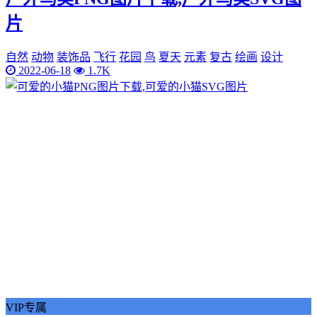
片
自然
动物
装饰品
飞行
花园
鸟
夏天
元素
复古
绘画
设计
2022-06-18
1.7K
VIP专属