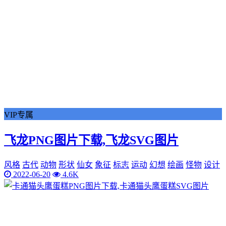
VIP专属
飞龙PNG图片下载,飞龙SVG图片
风格
古代
动物
形状
仙女
象征
标志
运动
幻想
绘画
怪物
设计
2022-06-20
4.6K