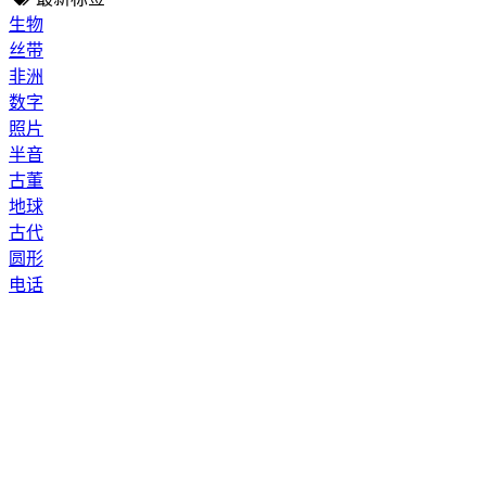
生物
丝带
非洲
数字
照片
半音
古董
地球
古代
圆形
电话