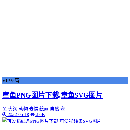
VIP专属
章鱼PNG图片下载,章鱼SVG图片
鱼
大海
动物
素描
绘画
自然
海
2022-06-18
3.6K