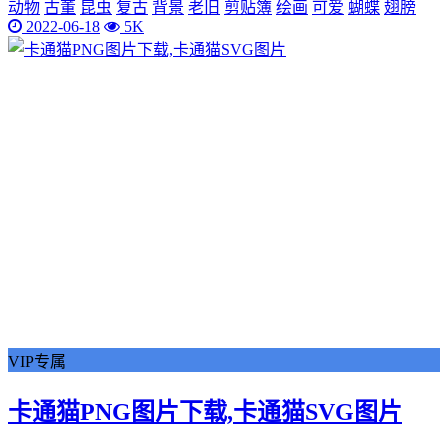
动物
古董
昆虫
复古
背景
老旧
剪贴簿
绘画
可爱
蝴蝶
翅膀
2022-06-18
5K
VIP专属
卡通猫PNG图片下载,卡通猫SVG图片