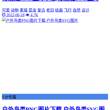
可爱
动物
素描
昆虫
复古
老旧
绘画
飞行
自然
设计
2022-06-18
4.7K
VIP专属
户外鸟类PNG图片下载,户外鸟类SVG图