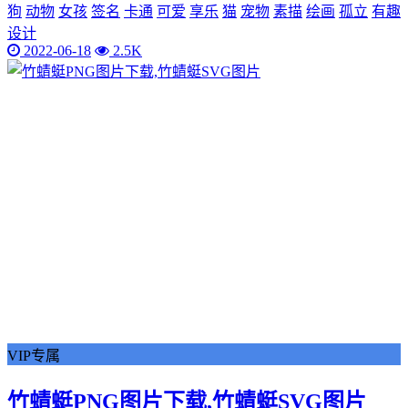
狗
动物
女孩
签名
卡通
可爱
享乐
猫
宠物
素描
绘画
孤立
有趣
设计
2022-06-18
2.5K
VIP专属
竹蜻蜓PNG图片下载,竹蜻蜓SVG图片